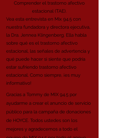
Comprender el trastorno afectivo
estacional (TAE).
Vea esta entrevista en Mix 94.5 con
nuestra fundadora y directora ejecutiva,
la Dra. Jennea Klingenberg. Ella habla
sobre qué es el trastorno afectivo
estacional, las señales de advertencia y
qué puede hacer si siente que podría
estar sufriendo trastorno afectivo
estacional. Como siempre, ¡es muy
informativo!
Gracias a Tommy de MIX 94.5 por
ayudarme a crear el anuncio de servicio
público para la campaña de donaciones
de HOYCE. Todos ustedes son los
mejores y agradecemos a todo el
equipo de MIX 94.5 por todo el apoyo