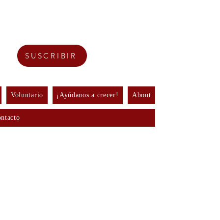
SUSCRIBIR
Voluntario
¡Ayúdanos a crecer!
About
ntacto